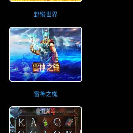
野蠻世界
雷神之槌