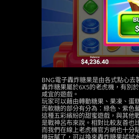
BNG電子轟炸糖果是由各式點心去
轟炸糖果屬於6X5的老虎機，有別
咸宜的遊戲。
玩家可以藉由轉動糖果、果凍、蛋
而軟糖的部分有分為：綠色、紫色
這種五彩繽紛的甜蜜遊戲，與其他
是戰神呂布來說。相對比較友善也
而我們在線上老虎機官方網也十分
機玩膩了，可以換來轟炸糖果試試