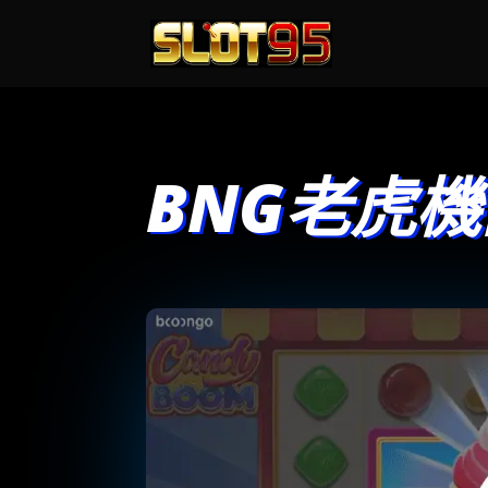
BNG老虎