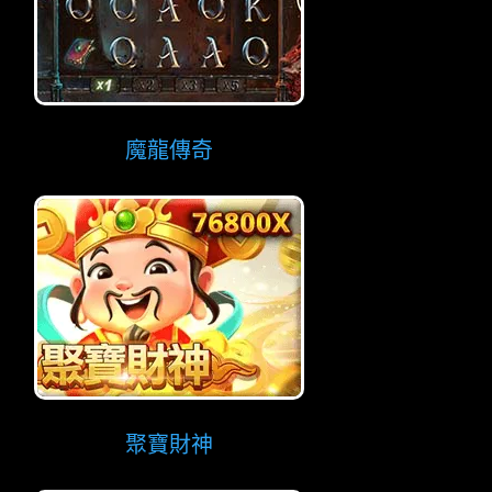
魔龍傳奇
聚寶財神