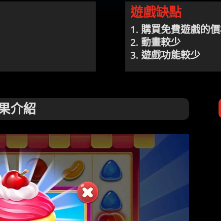
遊戲缺點
購買免費遊戲的價
動畫較少
遊戲功能較少
糖果介紹