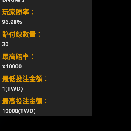
玩家勝率：
96.98%
賠付線數量：
30
最高賠率：
x10000
最低投注金額：
1(TWD)
最高投注金額：
10000(TWD)